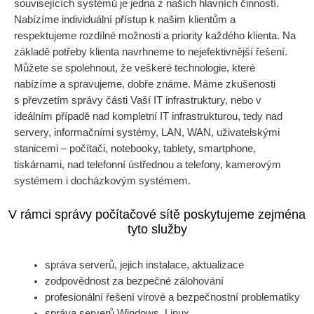
souvisejících systémů je jedna z našich hlavních činností.
Nabízíme individuální přístup k našim klientům a
respektujeme rozdílné možnosti a priority každého klienta. Na
základě potřeby klienta navrhneme to nejefektivnější řešení.
Můžete se spolehnout, že veškeré technologie, které
nabízíme a spravujeme, dobře známe. Máme zkušenosti
s převzetím správy části Vaší IT infrastruktury, nebo v
ideálním případě nad kompletní IT infrastrukturou, tedy nad
servery, informačními systémy, LAN, WAN, uživatelskými
stanicemi – počítači, notebooky, tablety, smartphone,
tiskárnami, nad telefonní ústřednou a telefony, kamerovým
systémem i docházkovým systémem.
V rámci správy počítačové sítě poskytujeme zejména
tyto služby
správa serverů, jejich instalace, aktualizace
zodpovědnost za bezpečné zálohování
profesionální řešení virové a bezpečnostní problematiky
správa serverů Windows, Linux